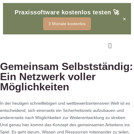
🚀
Praxissoftware kostenlos testen
×
3 Monate kostenlos
Sigi
Online
Gemeinsam Selbstständig:
Ein Netzwerk voller
Willkommen bei Praxta, wie kann ich Dich 
Möglichkeiten
unterstützen?
In der heutigen schnelllebigen und wettbewerbsintensiven Welt ist es
Was ist Praxta?
Wie kann ich buchen?
entscheidend, sich einerseits ein Sicherheitsnetz aufzubauen und
Kontakt aufnehmen
andererseits nach Möglichkeiten zur Weiterentwicklung zu streben.
Und genau hier kommt das Konzept des gemeinsamen Arbeitens ins
Spiel. Es geht darum, Wissen und Ressourcen miteinander zu teilen,