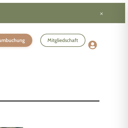
×
umbuchung
Mitgliedschaft