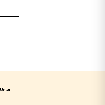
n
Sigi
Online
Willkommen bei Praxta, wie kann ich 
Dich unterstützen?
 Unter
Was ist Praxta?
Wie kann ich buchen?
Kontakt aufnehmen