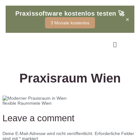
Praxissoftware kostenlos testen
🚀
×
3 Monate kostenlos
Sigi
Online
Willkommen bei Praxta, wie kann ich Dich 
unterstützen?
Praxisraum Wien
Was ist Praxta?
Wie kann ich buchen?
Kontakt aufnehmen
flexible Raummiete Wien
Leave a comment
Deine E-Mail-Adresse wird nicht veröffentlicht.
Erforderliche Felder
sind mit
*
markiert