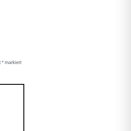
t
*
markiert