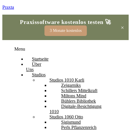
Praxta
Praxissoftware kostenlos testen
🚀
×
3 Monate kostenlos
Menu
Sigi
Startseite
Online
Über
Uns
Studios
Studios 1010 Karli
Willkommen bei Praxta, wie kann ich Dich 
Zeigarniks
unterstützen?
Schillers Mittelkraft
Miltons Mind
Bühlers Bibliothek
Was ist Praxta?
Wie kann ich buchen?
Digitale-Besichtigung
1010
Kontakt aufnehmen
Studios 1060 Otto
Sigismund
Perls Pflanzenreich