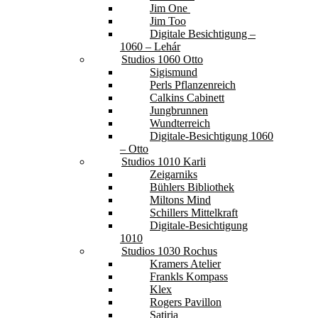
Jim One
Jim Too
Digitale Besichtigung –
1060 – Lehár
Studios 1060 Otto
Sigismund
Perls Pflanzenreich
Calkins Cabinett
Jungbrunnen
Wundterreich
Digitale-Besichtigung 1060
– Otto
Studios 1010 Karli
Zeigarniks
Bühlers Bibliothek
Miltons Mind
Schillers Mittelkraft
Digitale-Besichtigung
1010
Studios 1030 Rochus
Kramers Atelier
Frankls Kompass
Klex
Rogers Pavillon
Satiria