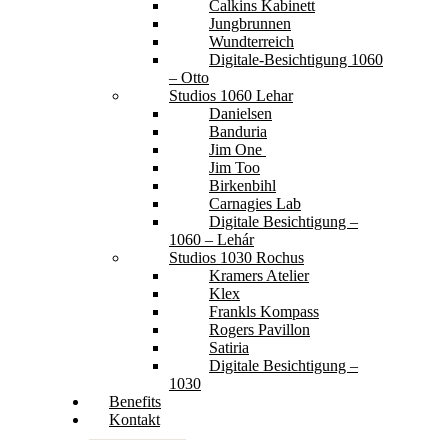
Calkins Kabinett
Jungbrunnen
Wundterreich
Digitale-Besichtigung 1060
– Otto
Studios 1060 Lehar
Danielsen
Banduria
Jim One
Jim Too
Birkenbihl
Carnagies Lab
Digitale Besichtigung –
1060 – Lehár
Studios 1030 Rochus
Kramers Atelier
Klex
Frankls Kompass
Rogers Pavillon
Satiria
Digitale Besichtigung –
1030
Benefits
Kontakt