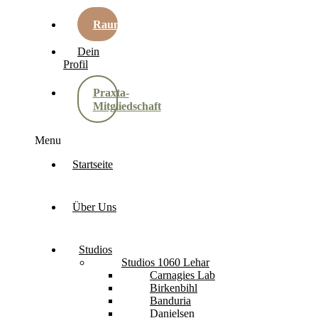
Raumbuchung
Dein
Profil
Praxta-
Mitgliedschaft
Menu
Startseite
Über Uns
Studios
Studios 1060 Lehar
Carnagies Lab
Birkenbihl
Banduria
Danielsen