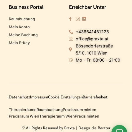
Business Portal
Erreichbar Unter
Raumbuchung
Mein Konto
+436641481225
Meine Buchung
office@praxta.at
Mein E-Key
Bösendorferstraße
5/10, 1010 Wien
Mo - Fr: 08:00 - 21:00
Datenschutz
Impressum
Cookie Einstellungen
Barrierefreiheit
Therapieräume
Raumbuchung
Praxisraum mieten
Praxisraum Wien
Therapieraum Wien
Praxis mieten
© All Rights Reserved by Praxta | Design: die Berater