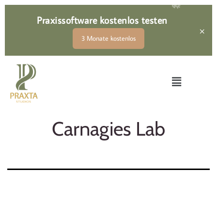
Praxissoftware kostenlos testen
🚀
×
3 Monate kostenlos
Sigi
Online
Willkommen bei Praxta, wie kann ich Dich 
Carnagies Lab
unterstützen?
Was ist Praxta?
Wie kann ich buchen?
Kontakt aufnehmen